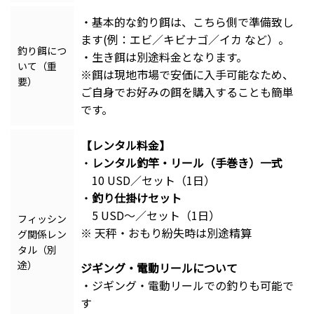
・基本的な釣り餌は、こちら側で準備致し
ます(例：エビ／キビナゴ／イカ など）。
釣り餌につ
・生き餌は別途料金となります。
いて（重
※餌は現地市場で安価に入手可能なため、
要）
ご自身でお好みの餌を購入することも簡単
です。
【レンタル料金】
・
レンタル釣竿・リール（手巻き）一式
10 USD／セット（1日）
・
釣り仕掛けセット
5 USD〜／セット（1日）
フィッシン
※ 天秤・おもり紛失時は別途精算
グ関係レン
タル（別
途）
ジギング・電動リールについて
・ジギング・電動リールでの釣りも可能で
す