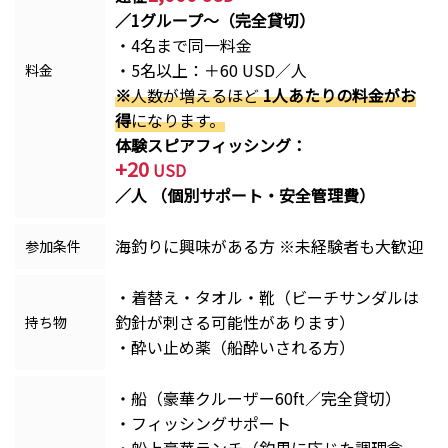
／1グループ〜（完全貸切）
・4名まで同一料金
・5名以上：＋60 USD／人
料金
※
人数が増えるほど
1人あたりの料金がお
得
になります。
体験スピアフィッシング：
+20
USD
／人 （個別サポート・安全管理費）
海釣りに興味がある方 ※未経験者も大歓迎
参加条件
・着替え・タオル・靴（ビーチサンダルは
釣針が刺さる可能性があります）
持ち物
・酔い止め薬（船酔いされる方）
・船（豪華クルーザー60ft／完全貸切）
・フィッシングサポート