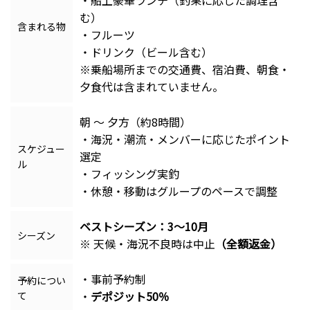
・船上豪華ランチ（釣果に応じた調理含
む）
含まれる物
・フルーツ
・ドリンク（ビール含む）
※乗船場所までの交通費、宿泊費、朝食・
夕食代は含まれていません。
朝 ～ 夕方（約8時間）
・海況・潮流・メンバーに応じたポイント
スケジュー
選定
ル
・フィッシング実釣
・休憩・移動はグループのペースで調整
ベストシーズン：3〜10月
シーズン
※ 天候・海況不良時は中止
（全額返金）
・事前予約制
予約につい
・
デポジット50％
て