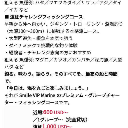
狙える 魚種例: ハタ／フエフキダイ／サワラ／アジ／タイ
／イカ など
■
遠征チャレンジフィッシングコース
早朝から沖へ向かい、ジギング・トローリング・深海釣り
（水深100〜300m）に挑戦する本格派コース。
・大型回遊魚・根魚を本気で狙う
・ダイナミックで挑戦的な釣り体験
・経験者・チャレンジ志向の方におすすめ
狙える 魚種例: マグロ／カツオ／カンパチ／深海魚／大型
ハタ など
釣る。味わう。語らう。そのすべてを、最高の船と時間
で。
「今日は、海を丸ごと楽しみましょう。」
それが
Smile VIP Marine のプレミアム・グループチャー
ター・フィッシングコース
です。
600
近場:
USD
～
／1グループ〜（完全貸切）
1,000
遠征
USD
～