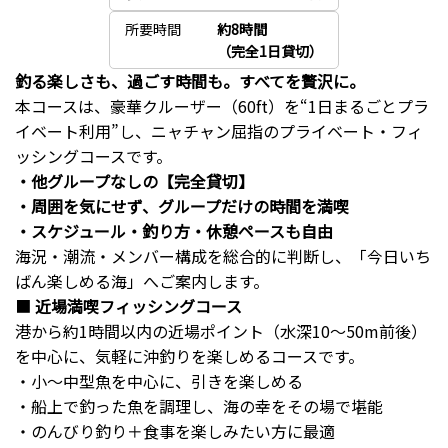
所要時間
約8時間
（完全1日貸切）
釣る楽しさも、過ごす時間も。すべてを贅沢に。
本コースは、豪華クルーザー（60ft）を“1日まるごとプラ
イベート利用”し、ニャチャン屈指のプライベート・フィ
ッシングコースです。
・他グループなしの【完全貸切】
・周囲を気にせず、グループだけの時間を満喫
・スケジュール・釣り方・休憩ペースも自由
海況・潮流・メンバー構成を総合的に判断し、「今日いち
ばん楽しめる海」へご案内します。
■
近場満喫フィッシングコース
港から約1時間以内の近場ポイント（水深10〜50m前後）
を中心に、気軽に沖釣りを楽しめるコースです。
・小〜中型魚を中心に、引きを楽しめる
・船上で釣った魚を調理し、海の幸をその場で堪能
・のんびり釣り＋食事を楽しみたい方に最適