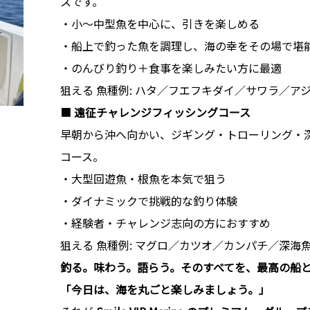
スです。
・小〜中型魚を中心に、引きを楽しめる
・船上で釣った魚を調理し、海の幸をその場で堪
・のんびり釣り＋食事を楽しみたい方に最適
狙える 魚種例: ハタ／フエフキダイ／サワラ／ア
■
遠征チャレンジフィッシングコース
早朝から沖へ向かい、ジギング・トローリング・深
コース。
・大型回遊魚・根魚を本気で狙う
・ダイナミックで挑戦的な釣り体験
・経験者・チャレンジ志向の方におすすめ
狙える 魚種例: マグロ／カツオ／カンパチ／深海
釣る。味わう。語らう。そのすべてを、最高の船
「今日は、海を丸ごと楽しみましょう。」