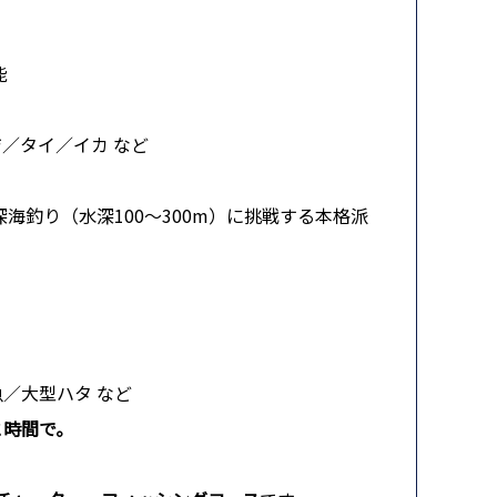
能
ジ／タイ／イカ など
海釣り（水深100〜300m）に挑戦する本格派
魚／大型ハタ など
と時間で。