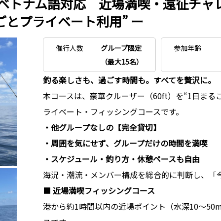
ベトナム語対応 近場満喫・遠征チャレ
るごとプライベート利用” ー
催行人数
グループ限定
参加年齢
（最大15名）
釣る楽しさも、過ごす時間も。すべてを贅沢に。
本コースは、豪華クルーザー（60ft）を“1日ま
ライベート・フィッシングコースです。
・他グループなしの【完全貸切】
・周囲を気にせず、グループだけの時間を満喫
・スケジュール・釣り方・休憩ペースも自由
海況・潮流・メンバー構成を総合的に判断し、「
■
近場満喫フィッシングコース
港から約1時間以内の近場ポイント（水深10〜5