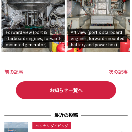
Forward view (port &
Aft view (port & starboard
starboard engines, forward-
engines, forward-mounted
mounted generator)
battery and power box)
前の記事
次の記事
お知らせ一覧へ
最近の投稿
ベトナム ダイビング